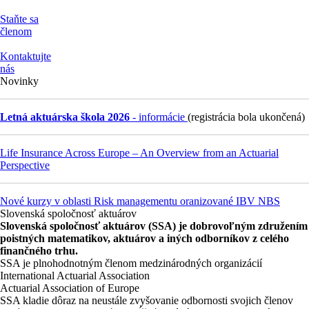
Staňte sa
členom
Kontaktujte
nás
Novinky
Letná aktuárska škola 2026
- informácie
(registrácia bola ukončená)
Life Insurance Across Europe – An Overview from an Actuarial
Perspective
Nové kurzy v oblasti Risk managementu oranizované IBV NBS
Slovenská spoločnosť aktuárov
Slovenská spoločnosť aktuárov (SSA) je dobrovoľným združením
poistných matematikov, aktuárov a iných odborníkov z celého
finančného trhu.
SSA je plnohodnotným členom medzinárodných organizácií
International Actuarial Association
Actuarial Association of Europe
SSA kladie dôraz na neustále zvyšovanie odbornosti svojich členov