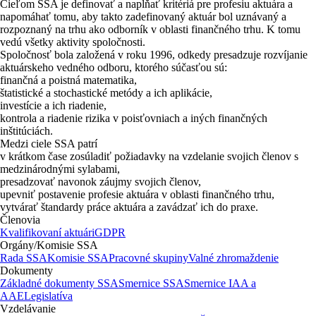
Cieľom SSA je definovať a napĺňať kritériá pre profesiu aktuára a
napomáhať tomu, aby takto zadefinovaný aktuár bol uznávaný a
rozpoznaný na trhu ako odborník v oblasti finančného trhu. K tomu
vedú všetky aktivity spoločnosti.
Spoločnosť bola založená v roku 1996, odkedy presadzuje rozvíjanie
aktuárskeho vedného odboru, ktorého súčasťou sú:
finančná a poistná matematika,
štatistické a stochastické metódy a ich aplikácie,
investície a ich riadenie,
kontrola a riadenie rizika v poisťovniach a iných finančných
inštitúciách.
Medzi ciele SSA patrí
v krátkom čase zosúladiť požiadavky na vzdelanie svojich členov s
medzinárodnými sylabami,
presadzovať navonok záujmy svojich členov,
upevniť postavenie profesie aktuára v oblasti finančného trhu,
vytvárať štandardy práce aktuára a zavádzať ich do praxe.
Členovia
Kvalifikovaní aktuári
GDPR
Orgány/Komisie SSA
Rada SSA
Komisie SSA
Pracovné skupiny
Valné zhromaždenie
Dokumenty
Základné dokumenty SSA
Smernice SSA
Smernice IAA a
AAE
Legislatíva
Vzdelávanie