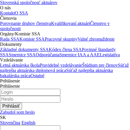
Slovenská spoločnosť aktuárov
O nás
Kontakt
O SSA
Členovia
Porovnanie druhov členstva
Kvalifikovaní aktuári
Členstvo v
spoločnosti
Orgány/Komisie SSA
Rada SSA
Komisie SSA
Pracovné skupiny
Valné zhromaždenie
Dokumenty
Základné dokumenty SSA
Kódex člena SSA
Povinné štandardy
SSA
Smernice SSA
Odporúčania
Smernice IAA a AAE
Legislatíva
Vzdelávanie
Letná aktuárska škola
Pravidelné vzdelávanie
Štúdium pre členov
Súťaž
najlepšia aktuárska diplomová práca
Súťaž najlepšia aktuárska
bakalárska práca
Ostatné
Prihlásenie
Prihlásenie
Zabudol som heslo
SK
Slovenčina
English